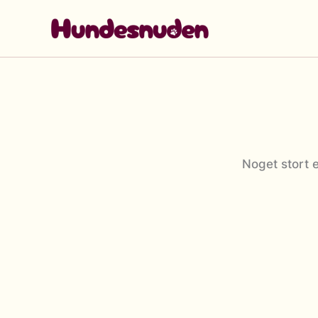
Gå
til
indholdet
Noget stort e