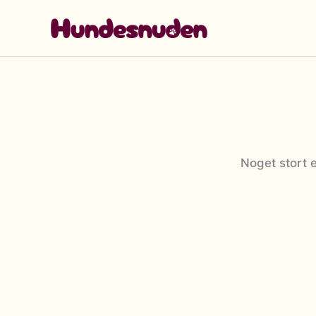
Gå
til
indholdet
Noget stort e